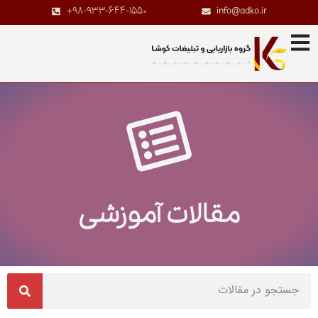
+98-933-644-1550
info@adko.ir
مقالات آموزشی