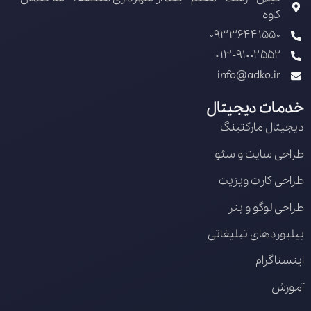
کاوه
09336441550
013-91002552
info@adko.ir
خدمات دیجیتال
دیجیتال مارکتینگ
طراحی سایت و سئو
طراحی کارت ویزیت
طراحی لوگو و بنر
بیلبوردهای تبلیغاتی
اینستاگرام
آموزش