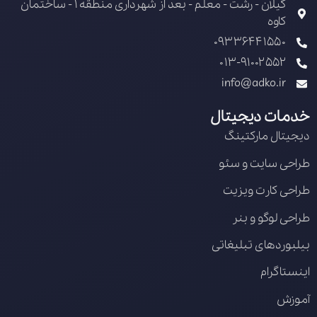
گیلان - رشت - معلم - بعد از شهرداری منطقه 1 - ساختمان
کاوه
09336441550
013-91002552
info@adko.ir
خدمات دیجیتال
دیجیتال مارکتینگ
طراحی سایت و سئو
طراحی کارت ویزیت
طراحی لوگو و بنر
بیلبوردهای تبلیغاتی
اینستاگرام
آموزش