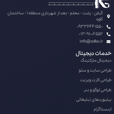
گیلان - رشت - معلم - بعد از شهرداری منطقه 1 - ساختمان
کاوه
09336441550
013-91002552
info@adko.ir
خدمات دیجیتال
دیجیتال مارکتینگ
طراحی سایت و سئو
طراحی کارت ویزیت
طراحی لوگو و بنر
بیلبوردهای تبلیغاتی
اینستاگرام