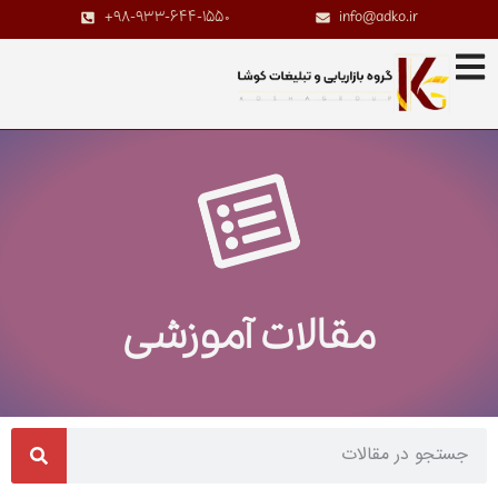
+98-933-644-1550
info@adko.ir
مقالات آموزشی