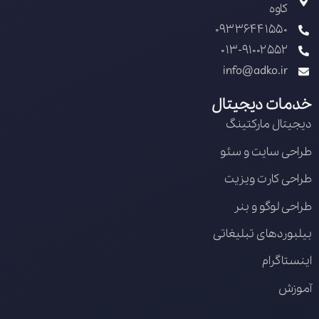
کاوه
09336441550
013-91002552
info@adko.ir
خدمات دیجیتال
دیجیتال مارکتینگ
طراحی سایت و سئو
طراحی کارت ویزیت
طراحی لوگو و بنر
بیلبوردهای تبلیغاتی
اینستاگرام
آموزش