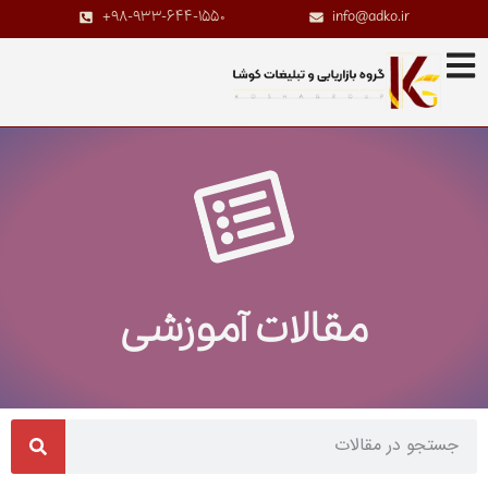
+98-933-644-1550
info@adko.ir
مقالات آموزشی