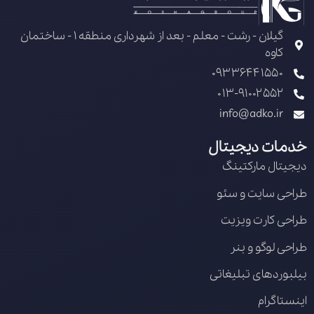
گیلان - رشت - معلم - بعد از شهرداری منطقه 1 - ساختمان
کاوه
09336441550
013-91002552
info@adko.ir
خدمات دیجیتال
دیجیتال مارکتینگ
طراحی سایت و سئو
طراحی کارت ویزیت
طراحی لوگو و بنر
بیلبوردهای تبلیغاتی
اینستاگرام