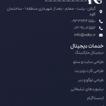
گیلان - رشت - معلم - بعد از شهرداری منطقه 1 - ساختمان
کاوه
09336441550
013-91002552
info@adko.ir
خدمات دیجیتال
دیجیتال مارکتینگ
طراحی سایت و سئو
طراحی کارت ویزیت
طراحی لوگو و بنر
بیلبوردهای تبلیغاتی
اینستاگرام