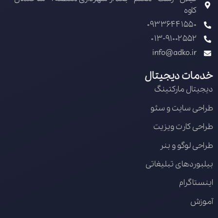
کاوه
09336441550
013-91002552
info@adko.ir
خدمات دیجیتال
دیجیتال مارکتینگ
طراحی سایت و سئو
طراحی کارت ویزیت
طراحی لوگو و بنر
بیلبوردهای تبلیغاتی
اینستاگرام
آموزش