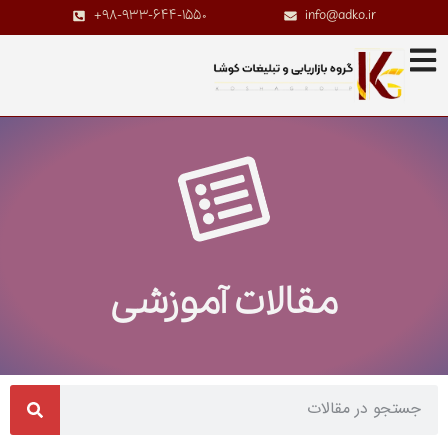
+98-933-644-1550
info@adko.ir
مقالات آموزشی