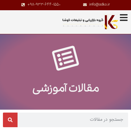
+98-933-644-1550
info@adko.ir
مقالات آموزشی