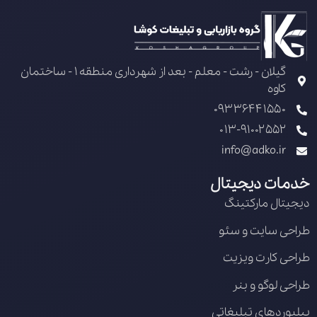
گیلان - رشت - معلم - بعد از شهرداری منطقه 1 - ساختمان
کاوه
09336441550
013-91002552
info@adko.ir
خدمات دیجیتال
دیجیتال مارکتینگ
طراحی سایت و سئو
طراحی کارت ویزیت
طراحی لوگو و بنر
بیلبوردهای تبلیغاتی