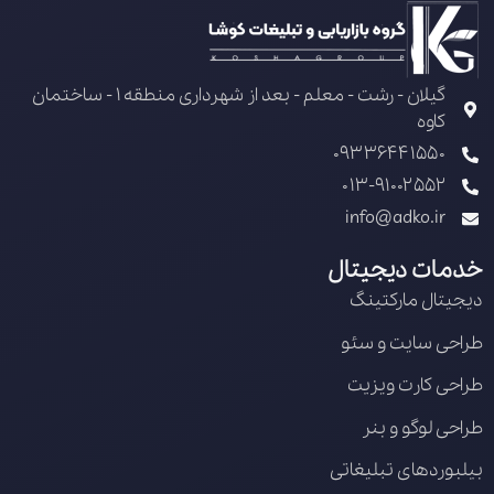
گیلان - رشت - معلم - بعد از شهرداری منطقه 1 - ساختمان
کاوه
09336441550
013-91002552
info@adko.ir
خدمات دیجیتال
دیجیتال مارکتینگ
طراحی سایت و سئو
طراحی کارت ویزیت
طراحی لوگو و بنر
بیلبوردهای تبلیغاتی