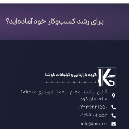
برای رشد کسب‌وکار خود آماده‌اید؟
گیلان - رشت - معلم - بعد از شهرداری منطقه 1 -
ساختمان کاوه
09336441550
013-91002552
info@adko.ir