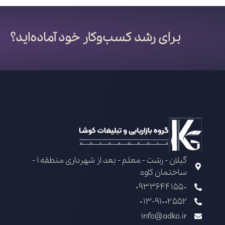
برای رشد کسب‌وکار خود آماده‌اید؟
گیلان - رشت - معلم - بعد از شهرداری منطقه 1 -
ساختمان کاوه
09336441550
013-91002552
info@adko.ir