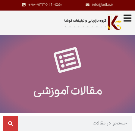
+98-933-644-1550
info@adko.ir
مقالات آموزشی