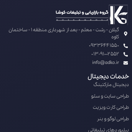
گیلان - رشت - معلم - بعد از شهرداری منطقه 1 - ساختمان
کاوه
09336441550
013-91002552
info@adko.ir
خدمات دیجیتال
دیجیتال مارکتینگ
طراحی سایت و سئو
طراحی کارت ویزیت
طراحی لوگو و بنر
بیلبوردهای تبلیغاتی