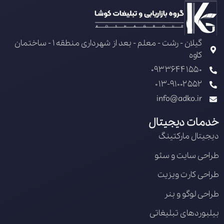
گیلان - رشت - معلم - بعد از شهرداری منطقه 1 - ساختمان
کاوه
09336441550
013-91002552
info@adko.ir
خدمات دیجیتال
دیجیتال مارکتینگ
طراحی سایت و سئو
طراحی کارت ویزیت
طراحی لوگو و بنر
بیلبوردهای تبلیغاتی