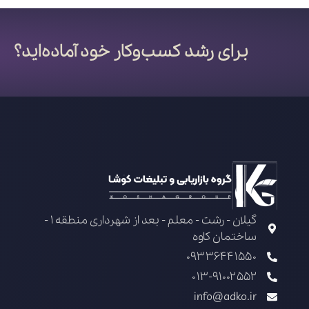
برای رشد کسب‌وکار خود آماده‌اید؟
گیلان - رشت - معلم - بعد از شهرداری منطقه 1 -
ساختمان کاوه
09336441550
013-91002552
info@adko.ir