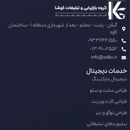
گیلان - رشت - معلم - بعد از شهرداری منطقه 1 - ساختمان
کاوه
09336441550
013-91002552
info@adko.ir
خدمات دیجیتال
دیجیتال مارکتینگ
طراحی سایت و سئو
طراحی کارت ویزیت
طراحی لوگو و بنر
بیلبوردهای تبلیغاتی