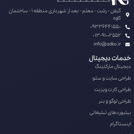
گیلان - رشت - معلم - بعد از شهرداری منطقه 1 - ساختمان
کاوه
09336441550
013-91002552
info@adko.ir
خدمات دیجیتال
دیجیتال مارکتینگ
طراحی سایت و سئو
طراحی کارت ویزیت
طراحی لوگو و بنر
بیلبوردهای تبلیغاتی
اینستاگرام