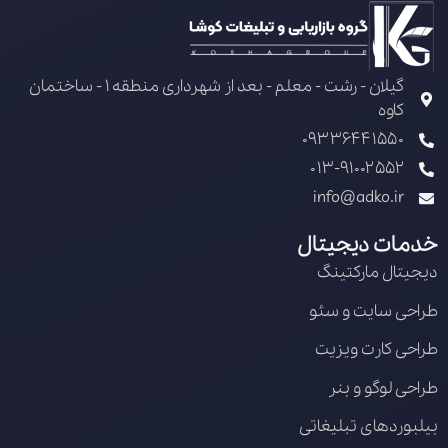
گیلان - رشت - معلم - بعد از شهرداری منطقه 1 - ساختمان
کاوه
09336441550
013-91002552
info@adko.ir
خدمات دیجیتال
دیجیتال مارکتینگ
طراحی سایت و سئو
طراحی کارت ویزیت
طراحی لوگو و بنر
بیلبوردهای تبلیغاتی