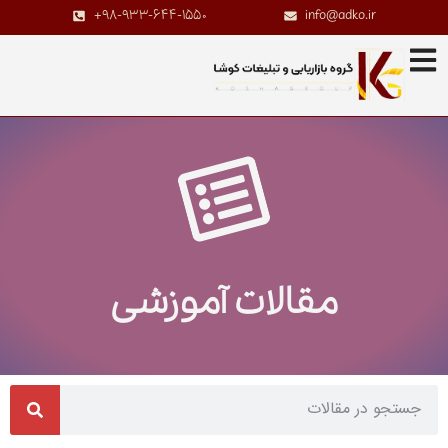
+98-933-644-1550
info@adko.ir
مقالات آموزشی