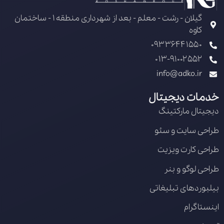
گیلان - رشت - معلم - بعد از شهرداری منطقه 1 - ساختمان
کاوه
09336441550
013-91002552
info@adko.ir
خدمات دیجیتال
دیجیتال مارکتینگ
طراحی سایت و سئو
طراحی کارت ویزیت
طراحی لوگو و بنر
بیلبوردهای تبلیغاتی
اینستاگرام