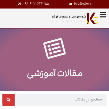
+98-933-644-1550
info@adko.ir
مقالات آموزشی