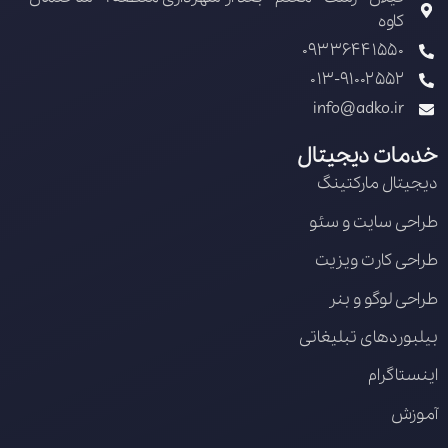
کاوه
09336441550
013-91002552
info@adko.ir
خدمات دیجیتال
دیجیتال مارکتینگ
طراحی سایت و سئو
طراحی کارت ویزیت
طراحی لوگو و بنر
بیلبوردهای تبلیغاتی
اینستاگرام
آموزش