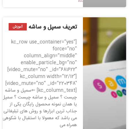
1398/01/28
بدون دیدگاه
تعریف سمپل و ساشه
آموزش
[kc_row use_container=”yes”
force=”no”
column_align=”middle”
enable_particle_bg=”no”
video_mute=”no” _id=”681622″]
[kc_column width=”12/12″
video_mute=”no” _id=”220348″]
[kc_column_text] ⇐سمپل و ساشه
چیست ؟ سمپل و ساشه چیست ؟ سمپل
یا همان نمونه محصول رایگان یکی از
جذاب ترین ابزارها و روش های تبلیغاتی
می باشد که معمولا با استقبال با شکوهی
همراه می