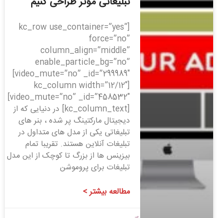
تبلیغاتی مؤثر طراحی کنیم
[kc_row use_container=”yes”
force=”no”
column_align=”middle”
enable_particle_bg=”no”
video_mute=”no” _id=”299989″]
[kc_column width=”12/12″
video_mute=”no” _id=”458532″]
[kc_column_text] در دنیایی که از
دیجیتال مارکتینگ پر شده ، بنر های
تبلیغاتی یکی از مدل های متداول در
تبلیغات آنلاین هستند. تقریبا تمام
بیزینس ها از بزرگ تا کوچک از این مدل
تبلیغات برای پروموشن
مطالعه بیشتر >