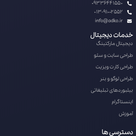
09336441550
013-91002552
info@adko.ir
خدمات دیجیتال
دیجیتال مارکتینگ
طراحی سایت و سئو
طراحی کارت ویزیت
طراحی لوگو و بنر
بیلبوردهای تبلیغاتی
اینستاگرام
آموزش
دسترسی ها