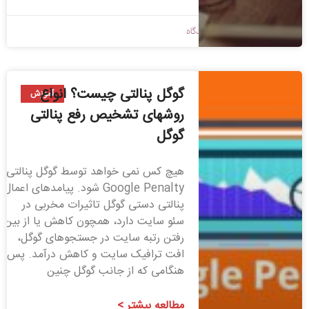
1398/09/04
بدون دیدگاه
گوگل پنالتی چیست؟ انواع
آموزش
روشهای تشخیص رفع پنالتی
گوگل
هیچ کس نمی خواهد توسط گوگل پنالتی
Google Penalty شود. پیامدهای اعمال
پنالتی دستی گوگل تاثیرات مخربی در
سئو سایت دارد، همچون کاهش یا از بین
رفتن رتبه سایت در جستجوهای گوگل،
افت ترافیک سایت و کاهش درآمد. پس
هنگامی که از جانب گوگل چنین
مطالعه بیشتر >