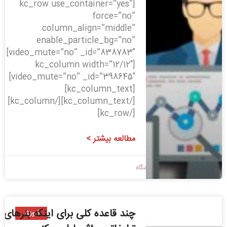
[kc_row use_container=”yes”
force=”no”
column_align=”middle”
enable_particle_bg=”no”
video_mute=”no” _id=”838783″]
[kc_column width=”12/12″
video_mute=”no” _id=”398645″]
[kc_column_text]
[/kc_column_text][/kc_column]
[/kc_row]
مطالعه بیشتر >
1398/02/30
بدون دیدگاه
چند قاعده کلی برای اینکه بنرهای
آموزش