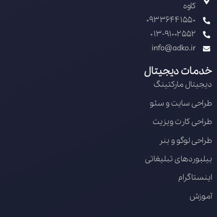
کاوه
09336441550
013-91002552
info@adko.ir
خدمات دیجیتال
دیجیتال مارکتینگ
طراحی سایت و سئو
طراحی کارت ویزیت
طراحی لوگو و بنر
بیلبوردهای تبلیغاتی
اینستاگرام
آموزش