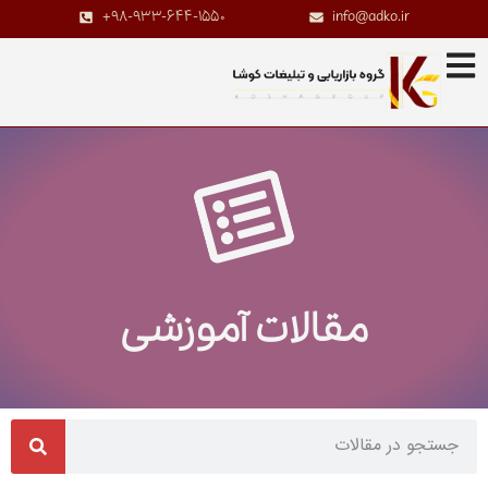
+98-933-644-1550
info@adko.ir
مقالات آموزشی