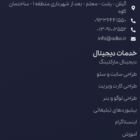
گیلان - رشت - معلم - بعد از شهرداری منطقه 1 - ساختمان
کاوه
09336441550
013-91002552
info@adko.ir
خدمات دیجیتال
دیجیتال مارکتینگ
طراحی سایت و سئو
طراحی کارت ویزیت
طراحی لوگو و بنر
بیلبوردهای تبلیغاتی
اینستاگرام
آموزش