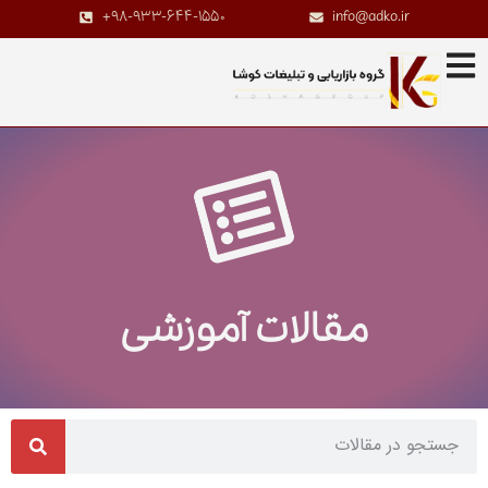
+98-933-644-1550
info@adko.ir
مقالات آموزشی