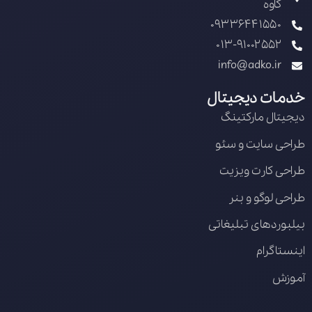
کاوه
09336441550
013-91002552
info@adko.ir
خدمات دیجیتال
دیجیتال مارکتینگ
طراحی سایت و سئو
طراحی کارت ویزیت
طراحی لوگو و بنر
بیلبوردهای تبلیغاتی
اینستاگرام
آموزش