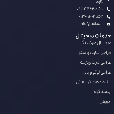
کاوه
09336441550
013-91002552
info@adko.ir
خدمات دیجیتال
دیجیتال مارکتینگ
طراحی سایت و سئو
طراحی کارت ویزیت
طراحی لوگو و بنر
بیلبوردهای تبلیغاتی
اینستاگرام
آموزش