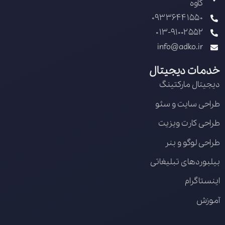
کاوه
09336441550
013-91002552
info@adko.ir
خدمات دیجیتال
دیجیتال مارکتینگ
طراحی سایت و سئو
طراحی کارت ویزیت
طراحی لوگو و بنر
بیلبوردهای تبلیغاتی
اینستاگرام
آموزش