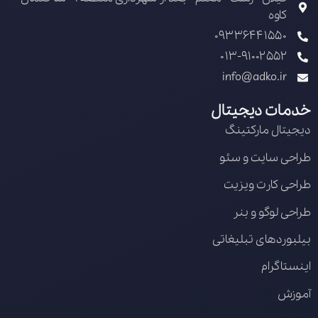
کاوه
09336441550
013-91002552
info@adko.ir
خدمات دیجیتال
دیجیتال مارکتینگ
طراحی سایت و سئو
طراحی کارت ویزیت
طراحی لوگو و بنر
بیلبوردهای تبلیغاتی
اینستاگرام
آموزش