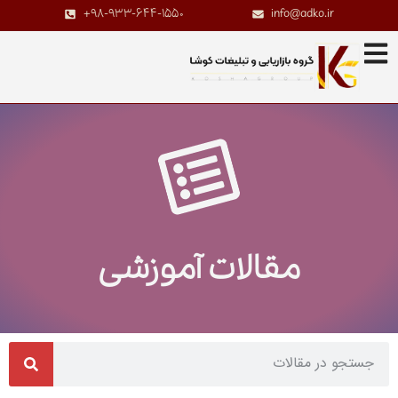
+98-933-644-1550
info@adko.ir
مقالات آموزشی