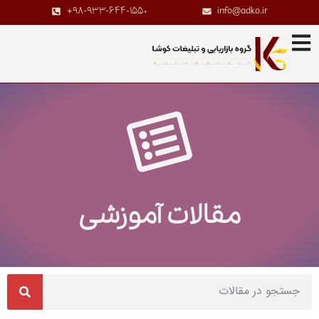
+98-933-644-1550
info@adko.ir
مقالات آموزشی