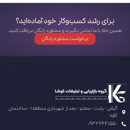
برای رشد کسب‌وکار خود آماده‌اید؟
همین حالا با ما تماس بگیرید و مشاوره رایگان دریافت کنید.
درخواست مشاوره رایگان
گیلان - رشت - معلم - بعد از شهرداری منطقه 1 - ساختمان
کاوه
09336441550