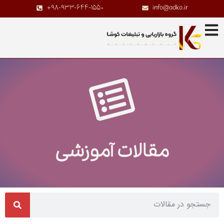
+98-933-644-1550
info@adko.ir
مقالات آموزشی