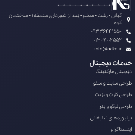
گیلان - رشت - معلم - بعد از شهرداری منطقه 1 - ساختمان
کاوه
09336441550
013-91002552
info@adko.ir
خدمات دیجیتال
دیجیتال مارکتینگ
طراحی سایت و سئو
طراحی کارت ویزیت
طراحی لوگو و بنر
بیلبوردهای تبلیغاتی
اینستاگرام