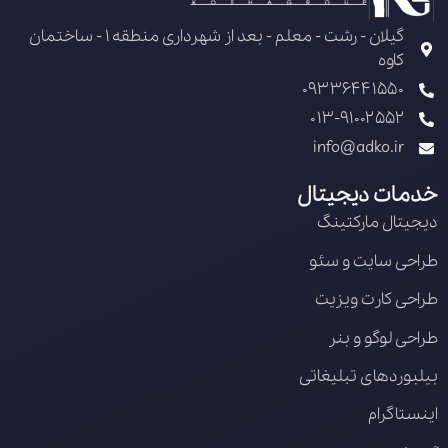
گیلان - رشت - معلم - بعد از شهرداری منطقه 1 - ساختمان
کاوه
09336441550
013-91002552
info@adko.ir
خدمات دیجیتال
دیجیتال مارکتینگ
طراحی سایت و سئو
طراحی کارت ویزیت
طراحی لوگو و بنر
بیلبوردهای تبلیغاتی
اینستاگرام