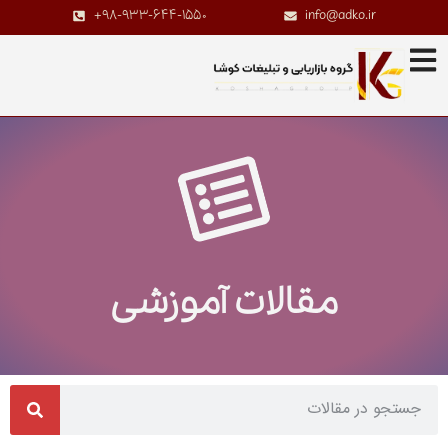
+98-933-644-1550
info@adko.ir
مقالات آموزشی