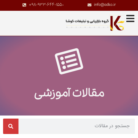
+98-933-644-1550
info@adko.ir
مقالات آموزشی