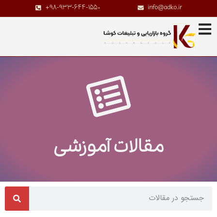
+98-933-644-1550
info@adko.ir
مقالات آموزشی