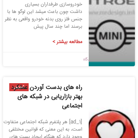
خودروسازی طرفداران بسیاری
داشت چون باعث میشد این لوگو ها با
جنس فلز روی بدنه خودرو واقعی به نظر
برسند اما چند سال پیش
مطالعه بیشتر >
1399/06/02
بدون دیدگاه
راه های بدست آوردن عملکرد
آموزش
بهتر بازاریابی در شبکه های
اجتماعی
[ad_1] هر پلتفرم شبکه اجتماعی متفاوت
است، به این معنی که قوانین مختلفی
وجود دارد که هنگام ایجاد پست های