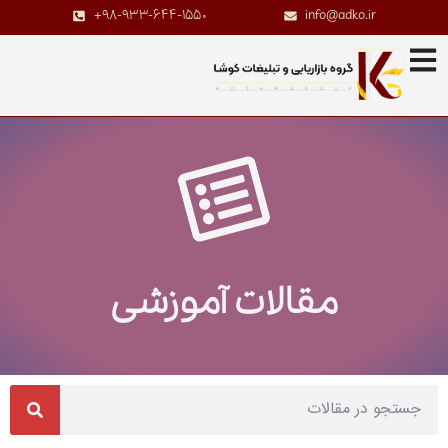
+98-933-644-1550
info@adko.ir
مقالات آموزشی