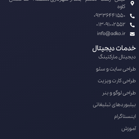
کاوه
09336441550
013-91002552
info@adko.ir
خدمات دیجیتال
دیجیتال مارکتینگ
طراحی سایت و سئو
طراحی کارت ویزیت
طراحی لوگو و بنر
بیلبوردهای تبلیغاتی
اینستاگرام
آموزش