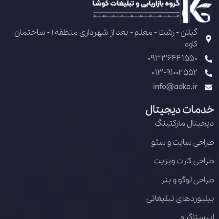
گیلان - رشت - معلم - بعد از شهرداری منطقه 1 - ساختمان
کاوه
09336441550
013-91002552
info@adko.ir
خدمات دیجیتال
دیجیتال مارکتینگ
طراحی سایت و سئو
طراحی کارت ویزیت
طراحی لوگو و بنر
بیلبوردهای تبلیغاتی
اینستاگرام