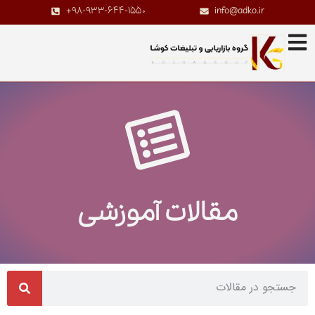
+98-933-644-1550
info@adko.ir
مقالات آموزشی