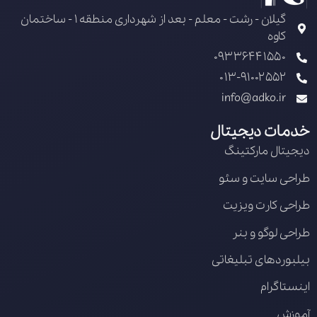
گیلان - رشت - معلم - بعد از شهرداری منطقه 1 - ساختمان
کاوه
09336441550
013-91002552
info@adko.ir
خدمات دیجیتال
دیجیتال مارکتینگ
طراحی سایت و سئو
طراحی کارت ویزیت
طراحی لوگو و بنر
بیلبوردهای تبلیغاتی
اینستاگرام
آموزش