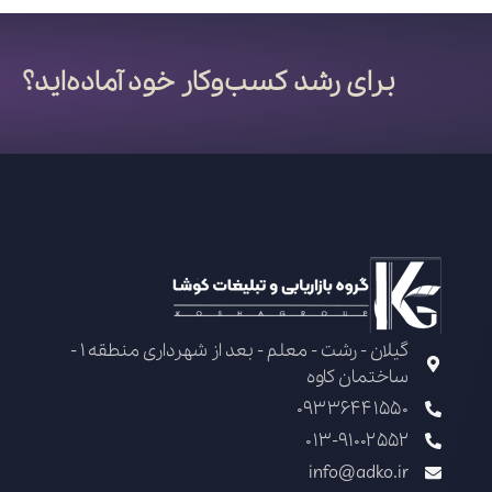
برای رشد کسب‌وکار خود آماده‌اید؟
گیلان - رشت - معلم - بعد از شهرداری منطقه 1 -
ساختمان کاوه
09336441550
013-91002552
info@adko.ir