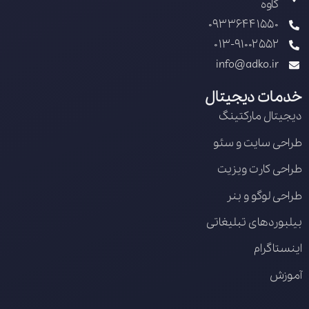
کاوه
09336441550
013-91002552
info@adko.ir
خدمات دیجیتال
دیجیتال مارکتینگ
طراحی سایت و سئو
طراحی کارت ویزیت
طراحی لوگو و بنر
بیلبوردهای تبلیغاتی
اینستاگرام
آموزش