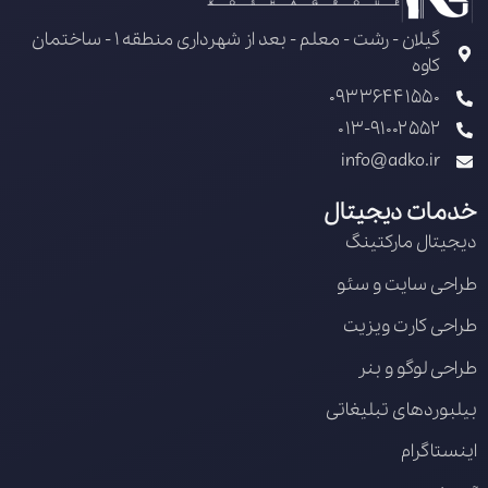
گیلان - رشت - معلم - بعد از شهرداری منطقه 1 - ساختمان
کاوه
09336441550
013-91002552
info@adko.ir
خدمات دیجیتال
دیجیتال مارکتینگ
طراحی سایت و سئو
طراحی کارت ویزیت
طراحی لوگو و بنر
بیلبوردهای تبلیغاتی
اینستاگرام