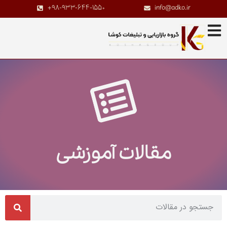
+98-933-644-1550
info@adko.ir
مقالات آموزشی