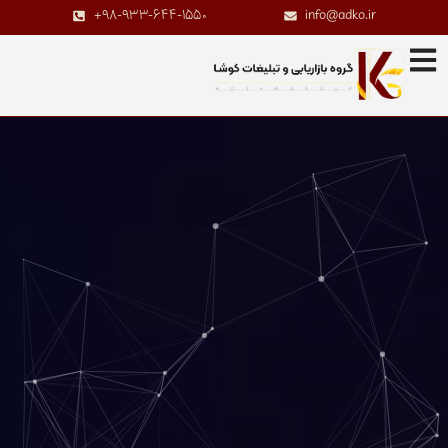
+98-933-644-1550
info@adko.ir