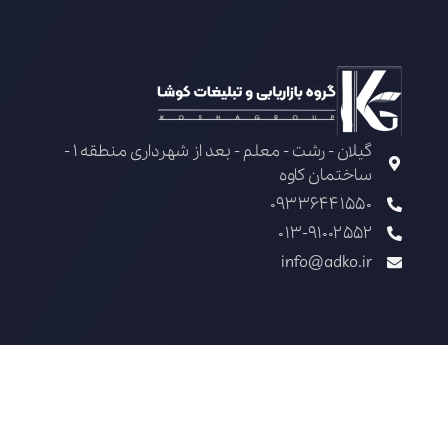
گیلان - رشت - معلم - بعد از شهرداری منطقه 1 -
ساختمان کاوه
09336441550
013-91002552
info@adko.ir