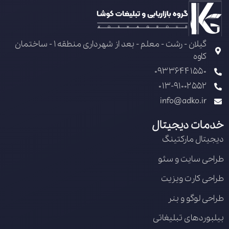
گیلان - رشت - معلم - بعد از شهرداری منطقه 1 - ساختمان
کاوه
09336441550
013-91002552
info@adko.ir
خدمات دیجیتال
دیجیتال مارکتینگ
طراحی سایت و سئو
طراحی کارت ویزیت
طراحی لوگو و بنر
بیلبوردهای تبلیغاتی