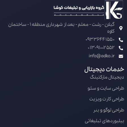
گیلان - رشت - معلم - بعد از شهرداری منطقه 1 - ساختمان
کاوه
09336441550
013-91002552
info@adko.ir
خدمات دیجیتال
دیجیتال مارکتینگ
طراحی سایت و سئو
طراحی کارت ویزیت
طراحی لوگو و بنر
بیلبوردهای تبلیغاتی