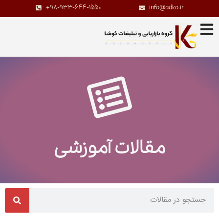
+98-933-644-1550
info@adko.ir
مقالات آموزشی