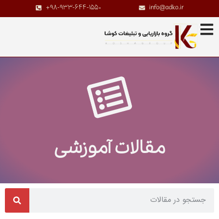
+98-933-644-1550
info@adko.ir
مقالات آموزشی