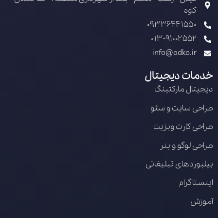
کاوه
09336441550
013-91002552
info@adko.ir
خدمات دیجیتال
دیجیتال مارکتینگ
طراحی سایت و سئو
طراحی کارت ویزیت
طراحی لوگو و بنر
بیلبوردهای تبلیغاتی
اینستاگرام
آموزش