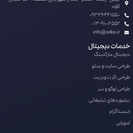
کاوه
09336441550
013-91002552
info@adko.ir
خدمات دیجیتال
دیجیتال مارکتینگ
طراحی سایت و سئو
طراحی کارت ویزیت
طراحی لوگو و بنر
بیلبوردهای تبلیغاتی
اینستاگرام
آموزش