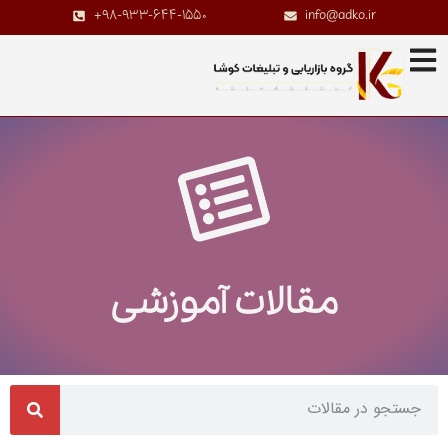
+98-933-644-1550
info@adko.ir
مقالات آموزشی