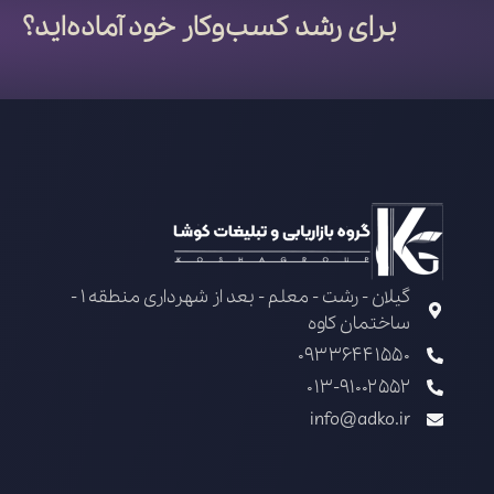
برای رشد کسب‌وکار خود آماده‌اید؟
گیلان - رشت - معلم - بعد از شهرداری منطقه 1 -
ساختمان کاوه
09336441550
013-91002552
info@adko.ir